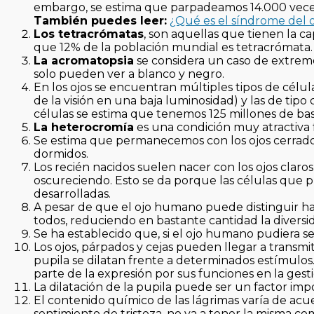
embargo, se estima que parpadeamos 14.000 veces a
También puedes leer:
¿Qué es el síndrome del o
Los tetracrómatas
, son aquellas que tienen la c
que 12% de la población mundial es tetracrómata.
La acromatopsia
se considera un caso de extremo
solo pueden ver a blanco y negro.
En los ojos se encuentran múltiples tipos de célul
de la visión en una baja luminosidad) y las de tipo
células se estima que tenemos 125 millones de bas
La heterocromía
es una condición muy atractiva f
Se estima que permanecemos con los ojos cerrad
dormidos.
Los recién nacidos suelen nacer con los ojos claro
oscureciendo. Esto se da porque las células que 
desarrolladas.
A pesar de que el ojo humano puede distinguir has
todos, reduciendo en bastante cantidad la diversid
Se ha establecido que, si el ojo humano pudiera s
Los ojos, párpados y cejas pueden llegar a transmi
pupila se dilatan frente a determinados estímulos
parte de la expresión por sus funciones en la gesti
La dilatación de la pupila puede ser un factor im
El contenido químico de las lágrimas varía de acu
sentimiento de tristeza, no va a tener la misma c