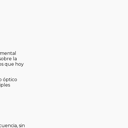
amental
sobre la
jos que hoy
o óptico
iples
uencia, sin