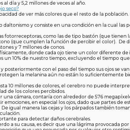
l día y 5,2 millones de veces al año.
jo seco?
apacidad de ver más colores que el resto de la población.
 daltonismo y consiste en una condición en la cual las 
as fotorreceptoras, como las de tipo bastón (que tienen 
 cono (que cumplen la función de percibir el color). De d
tones y 7 millones de conos.
ísicamente, donde cada ojo tiene un color diferente de ir
os un 10% de nuestro tiempo, excluyendo el tiempo qu
s y posteriormente con el paso del tiempo sus ojos se van
protegen la melanina aún no están lo suficientemente b
ta 10 millones de colores, el cerebro no puede interpre
ad de los colores percibidos.
er una cámara, contaría con alrededor de 576 megapíxel
tir emociones, en especial los ojos, dado que partes de e
. De igual manera las cejas y los párpados también toma
culación.
portante para detectar daños cerebrales.
erdo a su causa, es decir que una lágrima provocada por
omposición que una provocada por cualquier otro sentimi