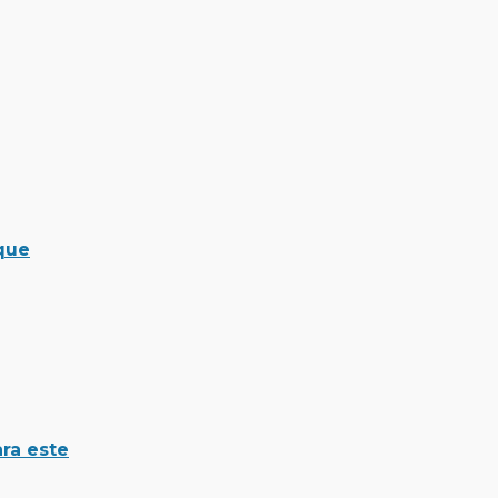
 que
ara este