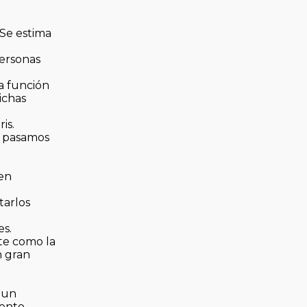
 Se estima
personas
la función
ichas
is.
e pasamos
ien
tarlos
es.
ste como la
n gran
 un
ento.