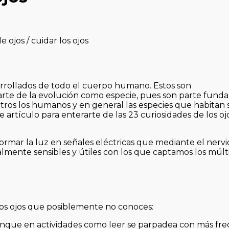
arrollados de todo el cuerpo humano. Estos son
te de la evolución como especie, pues son parte fund
otros los humanos y en general las especies que habitan 
te artículo para enterarte de las 23 curiosidades de los o
formar la luz en señales eléctricas que mediante el nervi
lmente sensibles y útiles con los que captamos los múlt
los ojos que posiblemente no conoces:
nque en actividades como leer se parpadea con más frec