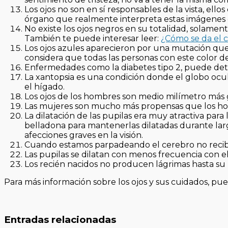
Los ojos no son en sí responsables de la vista, ello
órgano que realmente interpreta estas imágenes e
No existe los ojos negros en su totalidad, solamen
También te puede interesar leer:
¿Cómo se da el c
Los ojos azules aparecieron por una mutación qu
considera que todas las personas con este color
Enfermedades como la diabetes tipo 2, puede detec
La xantopsia es una condición donde el globo oc
el hígado.
Los ojos de los hombres son medio milímetro más 
Las mujeres son mucho más propensas que los hom
La dilatación de las pupilas era muy atractiva par
belladona para mantenerlas dilatadas durante larg
afecciones graves en la visión.
Cuando estamos parpadeando el cerebro no recibe
Las pupilas se dilatan con menos frecuencia con el
Los recién nacidos no producen lágrimas hasta su 
Para más información sobre los ojos y sus cuidados, pu
Entradas relacionadas