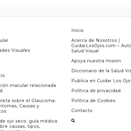
Inicio
ular
Acerca de Nosotros |
CuidarLosOjos.com – Auto
des Visuales
Salud Visual
Apoya nuestra misión
Diccionario de la Salud Vi
tis
Publica en Cuidar Los Ojo
ión macular relacionada
ad
Política de privacidad
leta sobre el Glaucoma:
Política de Cookies
íntomas, Causas y
Contacto
tos
de ojo seco: guía médica
obre causas, tipos,