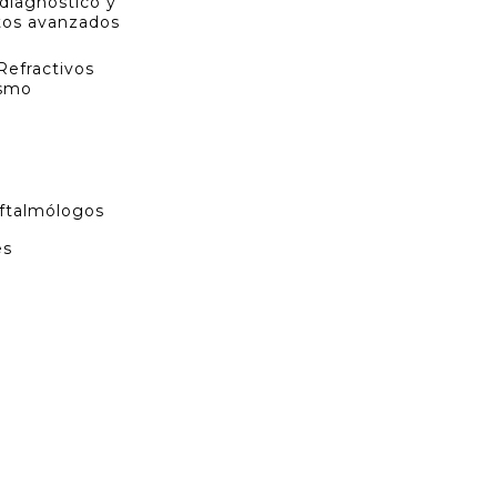
diagnóstico y
tos avanzados
Refractivos
ismo
ftalmólogos
es