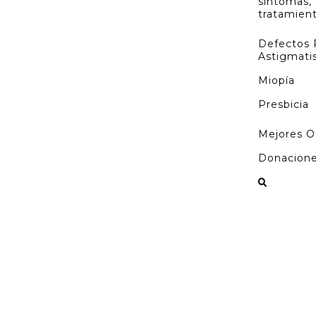
síntomas, 
tratamien
Defectos 
Astigmat
Miopía
Presbicia
Mejores O
Donacion