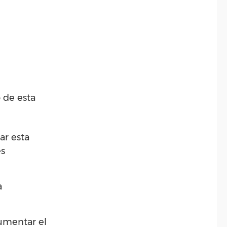
 de esta
ar esta
es
a
umentar el