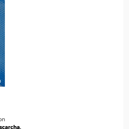
con
scarcha.