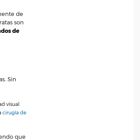
lmente de
ratas son
ados de
s. Sin
ad visual
la
cirugía de
ciendo que