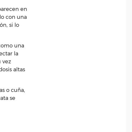
parecen en
ado con una
n, si lo
r como una
ctar la
u vez
osis altas
as o cuña,
rata se