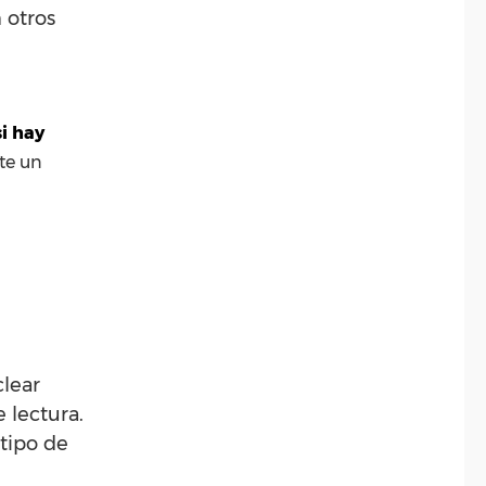
 otros
si hay
te un
clear
 lectura.
 tipo de