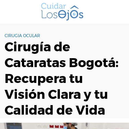
S
a
l
t
a
CIRUGIA OCULAR
r
Cirugía de
a
l
Cataratas Bogotá:
c
o
n
Recupera tu
t
e
Visión Clara y tu
n
i
Calidad de Vida
d
o