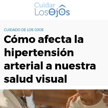
S
a
l
t
a
CUIDADO DE LOS OJOS
r
Cómo afecta la
a
l
hipertensión
c
o
n
arterial a nuestra
t
e
salud visual
n
i
d
o