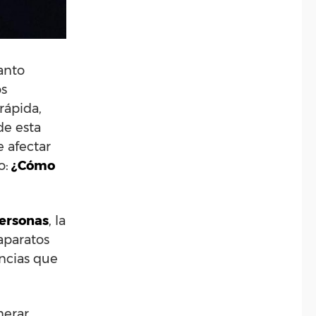
anto
os
rápida,
de esta
 afectar
o:
¿Cómo
personas
, la
aparatos
ncias que
nerar