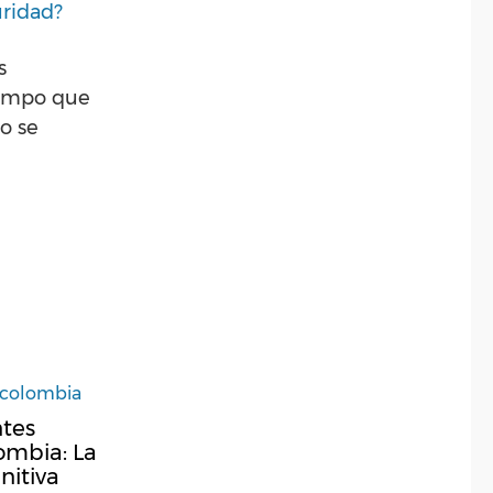
uridad?
s
tiempo que
o se
ntes
ombia: La
nitiva