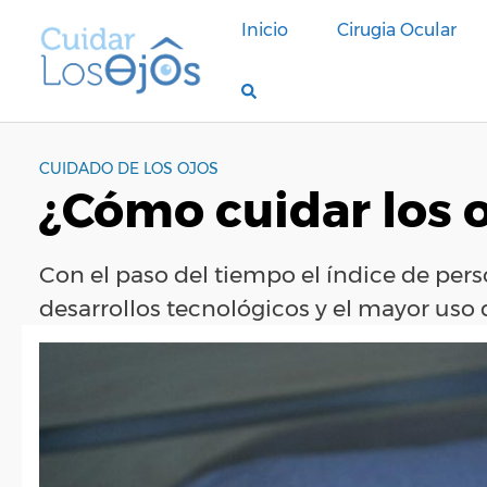
S
Inicio
Cirugia Ocular
a
l
t
a
r
a
CUIDADO DE LOS OJOS
¿Cómo cuidar los 
l
c
o
Con el paso del tiempo el índice de per
n
t
desarrollos tecnológicos y el mayor uso d
e
n
i
d
o