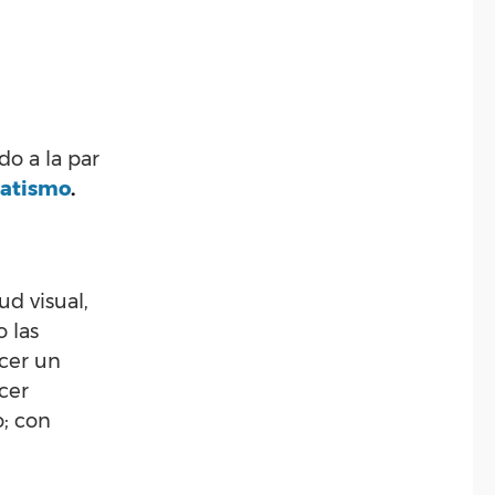
o a la par
atismo
.
d visual,
 las
acer un
cer
o; con