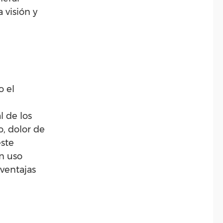
 visión y
o el
l de los
, dolor de
este
un uso
ventajas