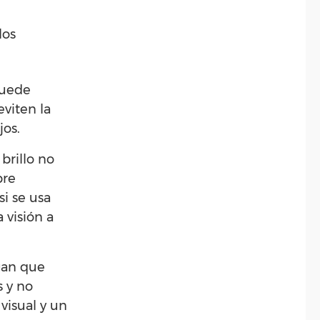
los
puede
eviten la
jos.
brillo no
bre
 si se usa
 visión a
ngan que
 y no
visual y un