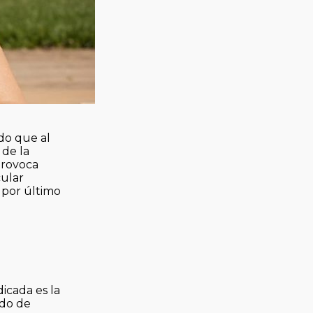
do que al
 de la
 provoca
cular
 por último
dicada es la
ado de