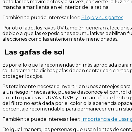
detallar los movimientos y a su vez, convierte la luz e
mancha amarillenta en el interior de la retina.
También te puede interesar leer:
El ojo y sus partes
Por otro lado, los rayos UV también generan afecciones 
debido a que las exposiciones acumulativas debilitan fu
afecciones como las anteriormente mencionadas.
Las gafas de sol
Es por ello que la recomendación más apropiada para ma
sol. Claramente dichas gafas deben contar con ciertos
proteger los ojos.
Es totalmente necesario invertir en unos anteojos para 
a un riesgo innecesario, pues se desconoce el control d
un filtro para rayos UVA y UVB, y un tamaño de lente que
del filtro no está dada por el color o la apariencia opaca
porcentaje recomendable para permanecer en un sitio c
También te puede interesar leer:
Importancia de usar g
De igual manera, las personas que usen lentes de conta