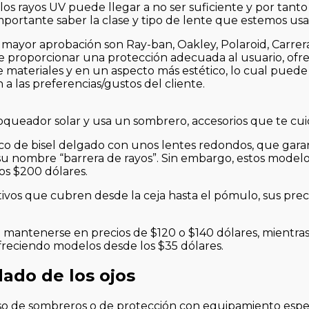
s rayos UV puede llegar a no ser suficiente y por tanto
portante saber la clase y tipo de lente que estemos us
n mayor aprobación son Ray-ban, Oakley, Polaroid, Carrera
 de proporcionar una protección adecuada al usuario, ofr
 materiales y en un aspecto más estético, lo cual puede 
n a las preferencias/gustos del cliente.
, bloqueador solar y usa un sombrero, accesorios que te c
co de bisel delgado con unos lentes redondos, que gara
í su nombre “barrera de rayos”. Sin embargo, estos mode
los $200 dólares.
vos que cubren desde la ceja hasta el pómulo, sus prec
n mantenerse en precios de $120 o $140 dólares, mientras
freciendo modelos desde los $35 dólares.
ado de los ojos
so de sombreros o de protección con equipamiento espe