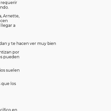
 requerir
ando.
, Arnette,
ecen
llegar a
uidan y te hacen ver muy bien
ntizan por
los pueden
ios suelen
 que los
cífico en