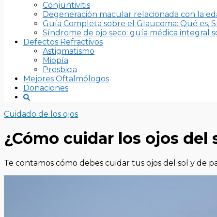
Conjuntivitis
Degeneración macular relacionada con la e
Guía Completa sobre el Glaucoma: Qué es, S
Síndrome de ojo seco: guía médica integral so
Defectos Refractivos
Astigmatismo
Miopía
Presbicia
Mejores Oftalmólogos
Donaciones
Cuidado de los ojos
¿Cómo cuidar los ojos del 
Te contamos cómo debes cuidar tus ojos del sol y de pa