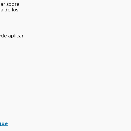
lar sobre
a de los
ede aplicar
 que