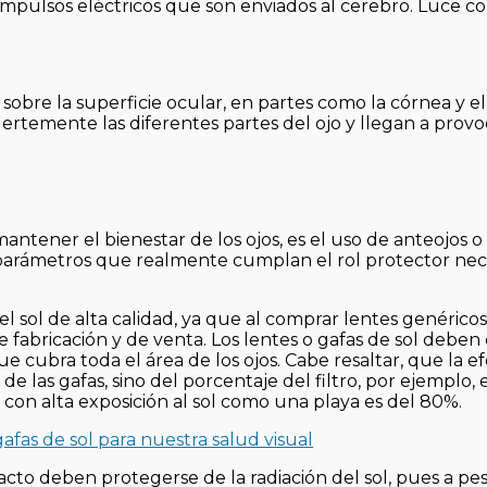
n impulsos eléctricos que son enviados al cerebro. Luce 
sobre la superficie ocular, en partes como la córnea y el
ertemente las diferentes partes del ojo y llegan a provo
ntener el bienestar de los ojos, es el uso de anteojos o
 parámetros que realmente cumplan el rol protector nec
el sol de alta calidad, ya que al comprar lentes genérico
e fabricación y de venta. Los lentes o gafas de sol deben
 cubra toda el área de los ojos. Cabe resaltar, que la ef
 de las gafas, sino del porcentaje del filtro, por ejemplo, 
on alta exposición al sol como una playa es del 80%.
afas de sol para nuestra salud visual
cto deben protegerse de la radiación del sol, pues a pe