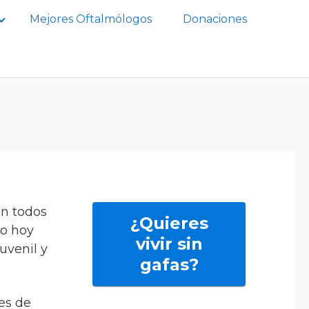
Mejores Oftalmólogos
Donaciones
en todos
¿Quieres
so hoy
vivir sin
uvenil y
gafas?
es de