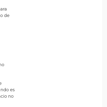
para
io de
 no
e
undo es
ncio no