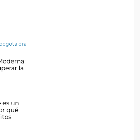
 Moderna:
perar la
é es un
or qué
ritos