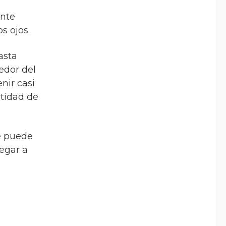
ente
s ojos.
asta
edor del
nir casi
ntidad de
e puede
egar a