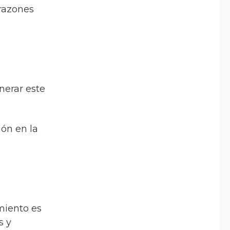
 razones
nerar este
ión en la
miento es
s y