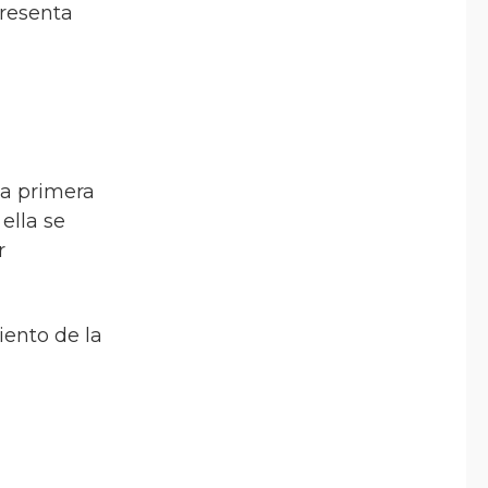
presenta
la primera
ella se
r
iento de la