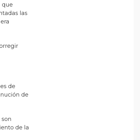
s que
ntadas las
nera
orregir
nes de
inución de
s son
ento de la