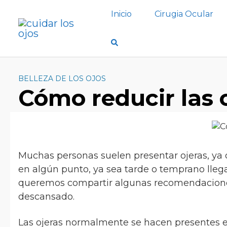
S
Inicio
Cirugia Ocular
a
l
t
a
r
a
BELLEZA DE LOS OJOS
Cómo reducir las 
l
c
o
n
t
e
Muchas personas suelen presentar ojeras, ya
n
en algún punto, ya sea tarde o temprano llega
i
queremos compartir algunas recomendaciones 
d
descansado.
o
Las ojeras normalmente se hacen presentes e