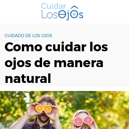
S
a
l
t
a
CUIDADO DE LOS OJOS
r
Como cuidar los
a
l
ojos de manera
c
o
n
natural
t
e
n
i
d
o