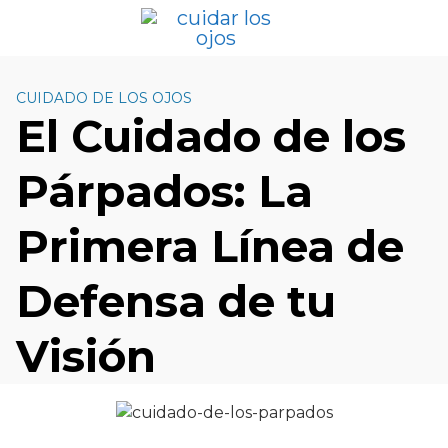
S
a
l
t
CUIDADO DE LOS OJOS
a
El Cuidado de los
r
a
Párpados: La
l
c
o
Primera Línea de
n
t
Defensa de tu
e
n
Visión
i
d
o