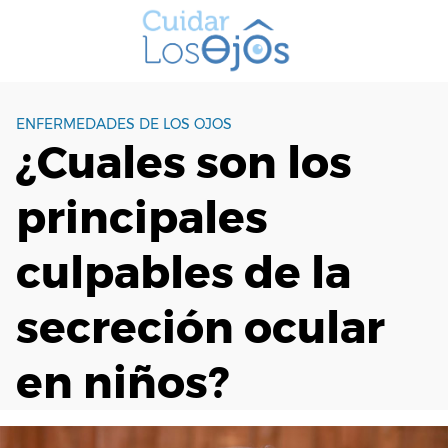
S
a
l
t
a
ENFERMEDADES DE LOS OJOS
r
¿Cuales son los
a
l
principales
c
o
n
culpables de la
t
e
secreción ocular
n
i
en niños?
d
o