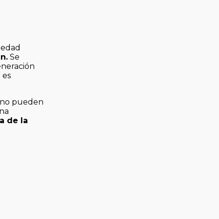
medad
n.
Se
generación
 es
s no pueden
una
a de la