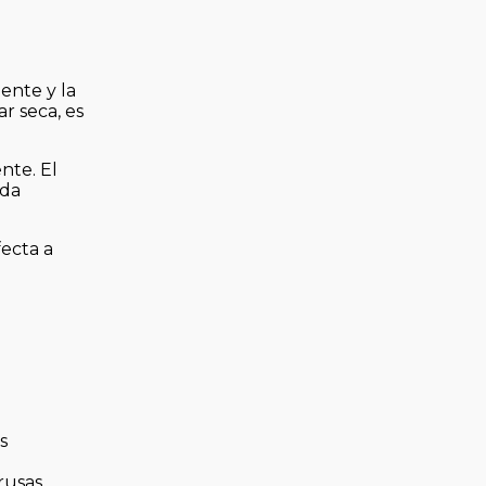
ente y la
r seca, es
nte. El
eda
fecta a
s
rusas