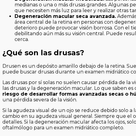
medianas o una o más drusas grandes. Algunas pers
que necesiten más luz para leer y realizar otras ta
Degeneración macular seca avanzada.
Además d
área central de la retina en personas con degene
deterioro puede provocar visión borrosa. Con el 
debilitando aún más su visión central. Puede resul
cerca.
¿Qué son las drusas?
Drusen es un depósito amarillo debajo de la retina. S
puede buscar drusas durante un examen midriático c
Las drusas por sí solas no suelen causar pérdida de la v
las drusas y la degeneración macular. Lo que saben e
riesgo de desarrollar formas avanzadas secas o 
una pérdida severa de la visión.
Si la agudeza visual de un ojo se reduce debido solo a
cambio en su agudeza visual general. Siempre que el ot
detalles. Si la degeneración macular afecta los ojos, solo
oftalmólogo para un examen midriático completo.