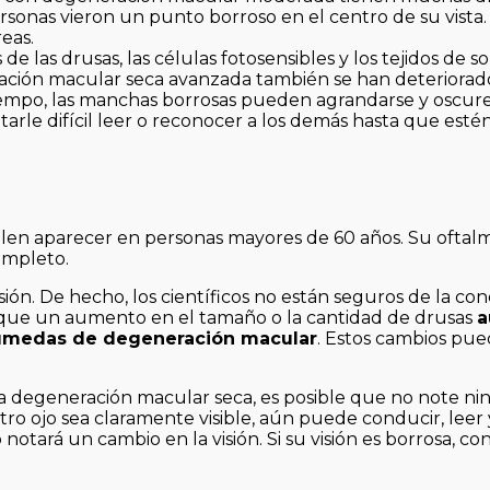
onas vieron un punto borroso en el centro de su vista. 
reas.
e las drusas, las células fotosensibles y los tejidos de s
ración macular seca avanzada también se han deteriorado
tiempo, las manchas borrosas pueden agrandarse y oscure
tarle difícil leer o reconocer a los demás hasta que est
uelen aparecer en personas mayores de 60 años. Su ofta
ompleto.
isión. De hecho, los científicos no están seguros de la co
s que un aumento en el tamaño o la cantidad de drusas
a
húmedas de degeneración macular
. Estos cambios pu
 la degeneración macular seca, es posible que no note n
ro ojo sea claramente visible, aún puede conducir, leer 
 notará un cambio en la visión. Si su visión es borrosa, co