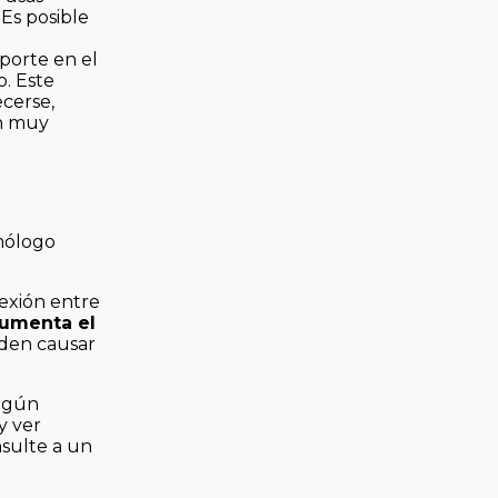
Es posible
oporte en el
. Este
cerse,
én muy
lmólogo
nexión entre
umenta el
eden causar
ingún
y ver
nsulte a un