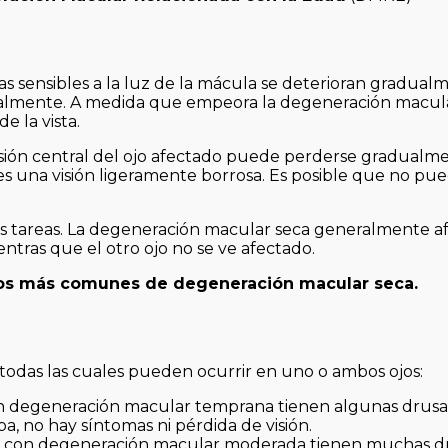
 sensibles a la luz de la mácula se deterioran gradualm
dualmente. A medida que empeora la degeneración macula
 la vista.
isión central del ojo afectado puede perderse gradualme
 una visión ligeramente borrosa. Es posible que no pu
tras tareas. La degeneración macular seca generalmente a
ntras que el otro ojo no se ve afectado.
nos más comunes de degeneración macular seca.
 todas las cuales pueden ocurrir en uno o ambos ojos:
n degeneración macular temprana tienen algunas drusa
, no hay síntomas ni pérdida de visión.
s con degeneración macular moderada tienen muchas d