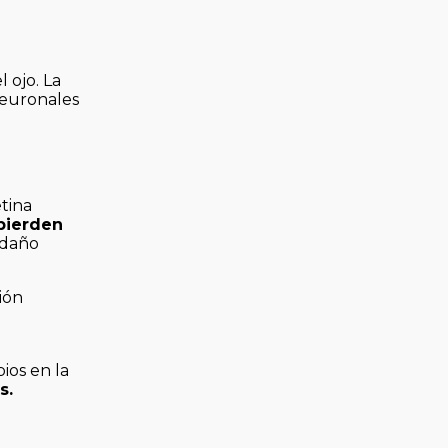
l ojo. La
neuronales
tina
pierden
l daño
ión
ios en la
s.