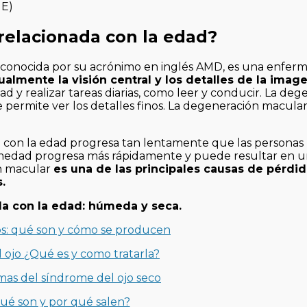
relacionada con la edad?
conocida por su acrónimo en inglés AMD, es una enfer
almente la visión central y los detalles de la image
ad y realizar tareas diarias, como leer y conducir. La de
e permite ver los detalles finos. La degeneración macular
a con la edad progresa tan lentamente que las persona
fermedad progresa más rápidamente y puede resultar en 
ón macular
es una de las principales causas de pérdid
.
a con la edad: húmeda y seca.
jos: qué son y cómo se producen
 ojo ¿Qué es y como tratarla?
omas del síndrome del ojo seco
ué son y por qué salen?