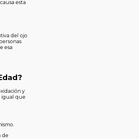
 causa esta
iva del ojo
 personas
e esa
 Edad?
xidación y
al igual que
nismo.
a de