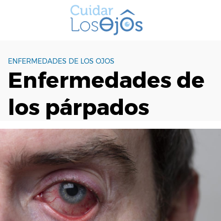
S
a
l
t
a
ENFERMEDADES DE LOS OJOS
r
Enfermedades de
a
l
los párpados
c
o
n
t
e
n
i
d
o