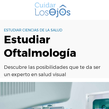
S
a
l
t
a
ESTUDIAR CIENCIAS DE LA SALUD
r
Estudiar
a
l
Oftalmología
c
o
n
Descubre las posibilidades que te da ser
t
e
un experto en salud visual
n
i
d
o