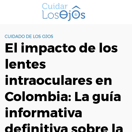
S
a
l
t
a
CUIDADO DE LOS OJOS
r
El impacto de los
a
l
lentes
c
o
n
intraoculares en
t
e
Colombia: La guía
n
i
informativa
d
o
definitiva sobre la