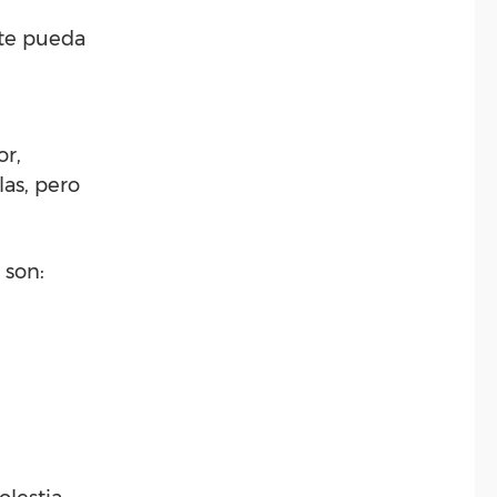
ste pueda
or,
las, pero
 son: