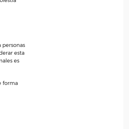
olestia
a personas
erar esta
males es
e forma