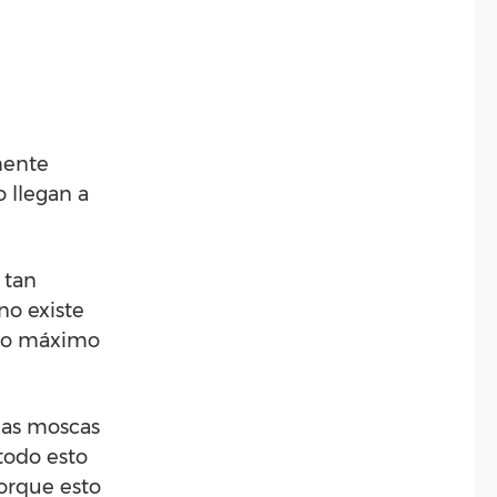
mente
 llegan a
 tan
no existe
s lo máximo
 las moscas
todo esto
orque esto