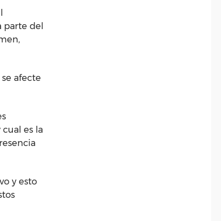
l
a parte del
umen,
 se afecte
es
cual es la
presencia
vo y esto
stos