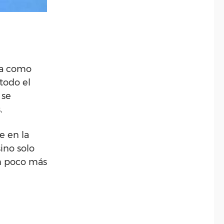
ta como
todo el
 se
.
e en la
ino solo
n poco más