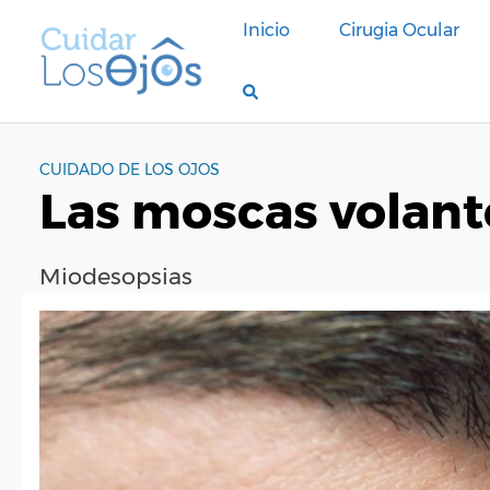
S
Inicio
Cirugia Ocular
a
l
t
a
r
a
CUIDADO DE LOS OJOS
Las moscas volant
l
c
o
Miodesopsias
n
t
e
n
i
d
o