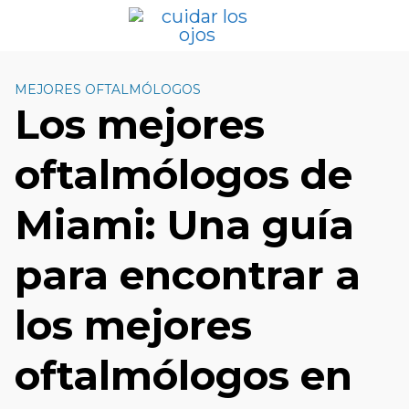
S
a
l
t
MEJORES OFTALMÓLOGOS
a
Los mejores
r
a
oftalmólogos de
l
c
o
Miami: Una guía
n
t
para encontrar a
e
n
los mejores
i
d
oftalmólogos en
o