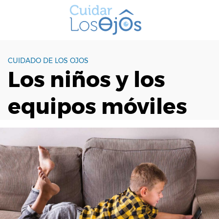
S
a
l
t
a
CUIDADO DE LOS OJOS
r
Los niños y los
a
l
equipos móviles
c
o
n
t
e
n
i
d
o