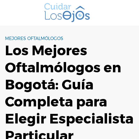
S
a
l
t
a
MEJORES OFTALMÓLOGOS
r
Los Mejores
a
l
Oftalmólogos en
c
o
n
Bogotá: Guía
t
e
Completa para
n
i
Elegir Especialista
d
o
Particular