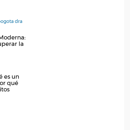
 Moderna:
perar la
é es un
or qué
itos