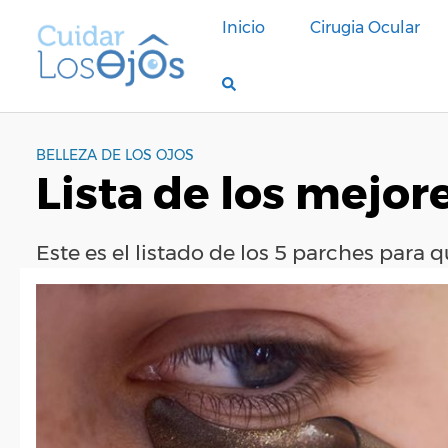
S
Inicio
Cirugia Ocular
a
l
t
a
r
a
BELLEZA DE LOS OJOS
Lista de los mejore
l
c
o
Este es el listado de los 5 parches para
n
t
e
n
i
d
o