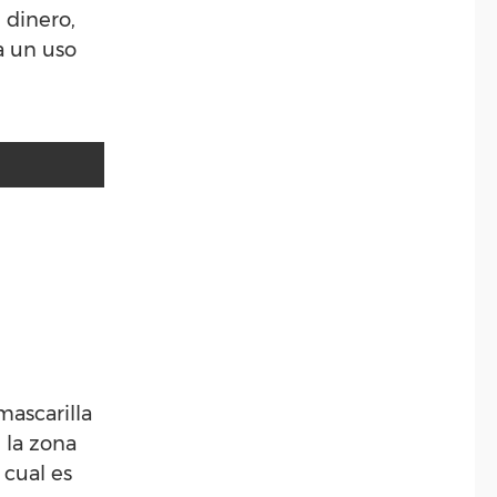
 dinero,
a un uso
mascarilla
 la zona
 cual es