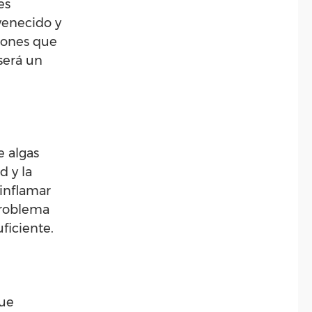
es
venecido y
ciones que
será un
e algas
d y la
inflamar
 problema
ficiente.
que