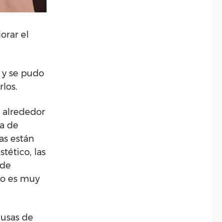
orar el
 y se pudo
los.
n alrededor
la de
as están
tético, las
 de
no es muy
 usas de