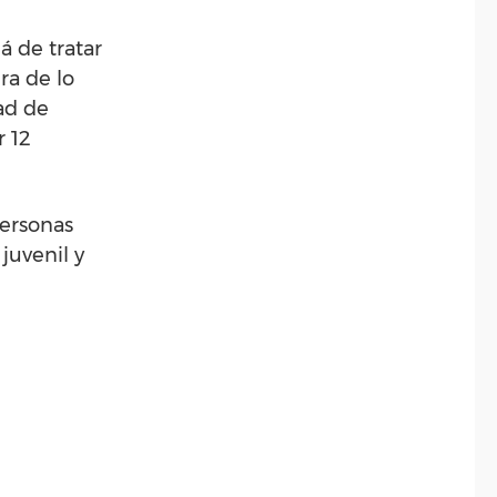
á de tratar
ra de lo
ad de
r 12
personas
juvenil y