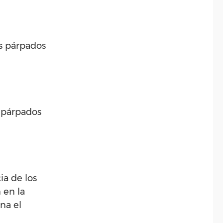
os párpados
s párpados
ia de los
n en la
ina el