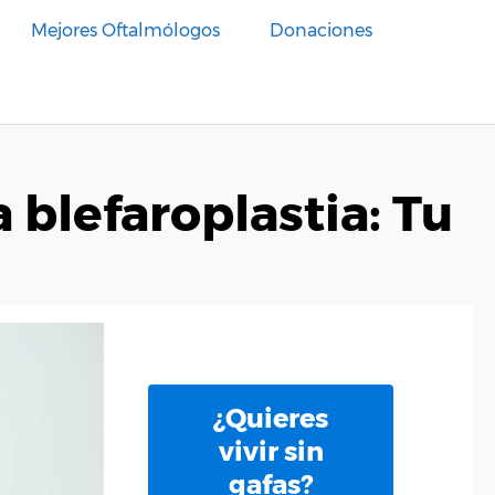
Mejores Oftalmólogos
Donaciones
 blefaroplastia: Tu
¿Quieres
vivir sin
gafas?