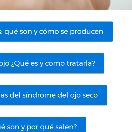
os: qué son y cómo se producen
ojo ¿Qué es y como tratarla?
as del síndrome del ojo seco
é son y por qué salen?