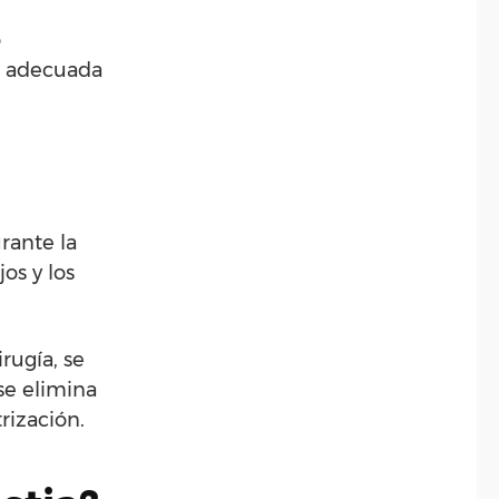
o
es adecuada
urante la
os y los
rugía, se
 se elimina
rización.