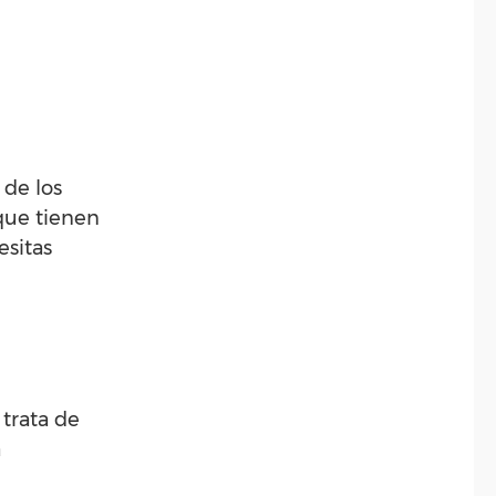
 de los
 que tienen
esitas
 trata de
a