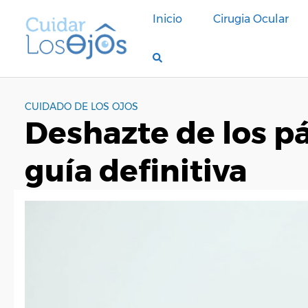
S
Inicio
Cirugia Ocular
a
l
t
a
r
a
CUIDADO DE LOS OJOS
Deshazte de los pá
l
c
o
guía definitiva
n
t
e
n
i
d
o