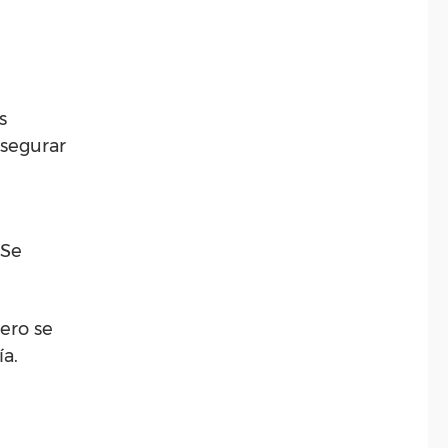
s
asegurar
 Se
ero se
ía.