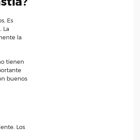
stia?
s. Es
. La
mente la
no tienen
portante
son buenos
iente. Los