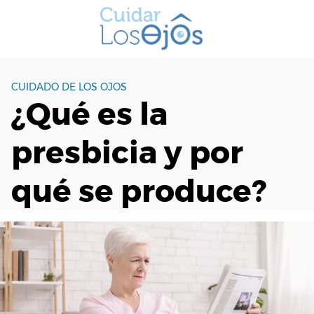
S
a
l
t
a
CUIDADO DE LOS OJOS
r
¿Qué es la
a
l
presbicia y por
c
o
n
qué se produce?
t
e
n
i
d
o