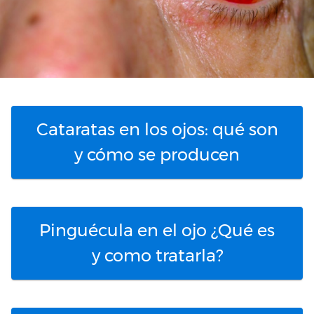
Cataratas en los ojos: qué son
y cómo se producen
Pinguécula en el ojo ¿Qué es
y como tratarla?