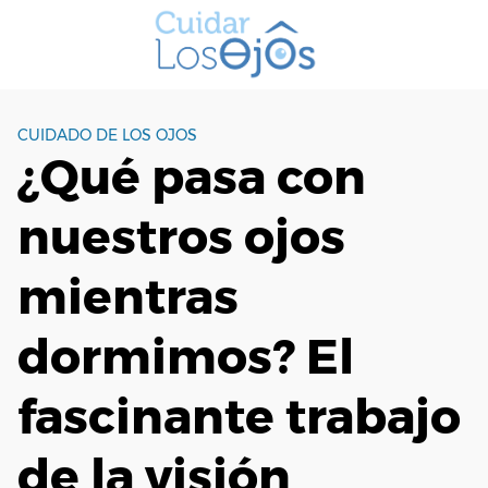
S
a
l
t
a
CUIDADO DE LOS OJOS
r
¿Qué pasa con
a
l
nuestros ojos
c
o
n
mientras
t
e
dormimos? El
n
i
fascinante trabajo
d
o
de la visión