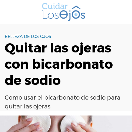
S
a
l
t
a
BELLEZA DE LOS OJOS
r
Quitar las ojeras
a
l
con bicarbonato
c
o
n
de sodio
t
e
n
Como usar el bicarbonato de sodio para
i
quitar las ojeras
d
o