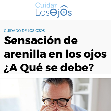
S
a
l
t
a
CUIDADO DE LOS OJOS
r
Sensación de
a
l
arenilla en los ojos
c
o
n
¿A Qué se debe?
t
e
n
i
d
o