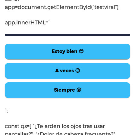
app=document.getElementById("testviral");
app.innerHTML=`
Estoy bien 😌
A veces 😐
Siempre 😵
`;
const qs=[ "¿Te arden los ojos tras usar
pantallas?", "¿Dolor de cabeza frecuente?",