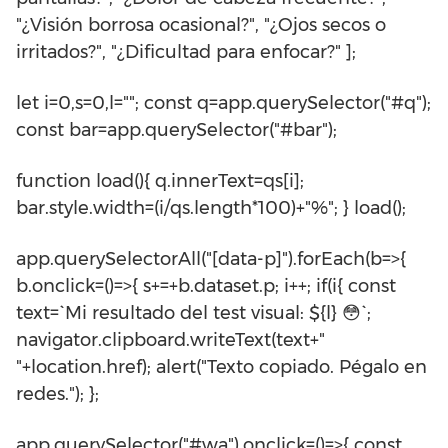
"¿Visión borrosa ocasional?", "¿Ojos secos o
irritados?", "¿Dificultad para enfocar?" ];
let i=0,s=0,l=""; const q=app.querySelector("#q");
const bar=app.querySelector("#bar");
function load(){ q.innerText=qs[i];
bar.style.width=(i/qs.length*100)+"%"; } load();
app.querySelectorAll("[data-p]").forEach(b=>{
b.onclick=()=>{ s+=+b.dataset.p; i++; if(i
{ const
text=`Mi resultado del test visual: ${l} 😳`;
navigator.clipboard.writeText(text+"
"+location.href); alert("Texto copiado. Pégalo en
redes."); };
app.querySelector("#wa").onclick=()=>{ const