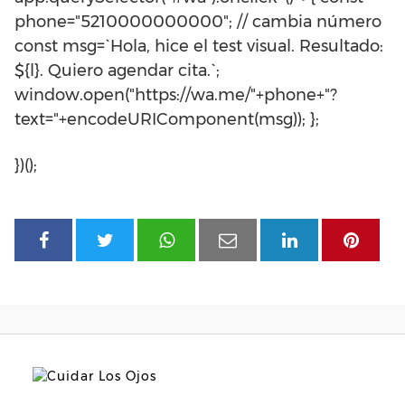
phone="5210000000000"; // cambia número
const msg=`Hola, hice el test visual. Resultado:
${l}. Quiero agendar cita.`;
window.open("https://wa.me/"+phone+"?
text="+encodeURIComponent(msg)); };
})();